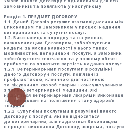
Умови даного Договору є однаковими для всіх 
Замовників та полягають у наступному. 
Розділ 1. ПРЕДМЕТ ДОГОВОРУ
1.1. Даний Договір регулює взаємовідносини між 
Виконавцем та Замовником у процесі надання 
ветеринарних та супутніх послуг.
1.2. Виконавець в порядку та на умовах, 
визначених цим Договором, зобов’язується 
надати, за умови наявності у нього таких 
можливостей, ветеринарні послуги, а Замовник 
зобов’язується своєчасно та у повному обсязі 
прийняти та оплатити вартість наданих послуг. 
1.2.1. Ветеринарними послугами в розумінні 
даного Договору є послуги, пов’язані з 
профілактикою, клінічною діагностикою 
та лікуванням хвороб тварин і консультуванням 
з питань ветеринарної медицини, які 
надаються ветеринарними лікарями Виконавця 
КНОПКА
ЗВ'ЯЗКУ
та спрямовані на поліпшення стану здоров’я 
тварини. 
1.2.2. Супутніми послугами в розумінні даного 
Договору є послуги, які не відносяться 
до ветеринарних, але надаються Виконавцем 
в процесі виконання Договору, зокрема, послуги 