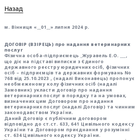
Назад
м. Вінниця «__01__» липня 2024 р. 
ДОГОВІР (ВЗІРЕЦЬ) про надання ветеринарних 
послуг
Фізична особа-підприємець _Журавель Е.О. ___, ​
що діє на підставі виписки з Єдиного 
державного реєстру юридичних осіб, фізичних 
осіб – підприємців та державних формувань No 
768 від 25.10.2023 , (надалі Виконавець) пропонує 
необмеженому колу фізичних осіб (надалі 
Замовник) укласти договір про надання 
ветеринарних послуг в порядку та на умовах, 
визначених цим Договором про надання 
ветеринарних послуг (надалі Договір) та чинним 
законодавством України. 
Даний Договір є публічним договором 
відповідно до ст.ст. 633, 641 Цивільного кодексу 
України та Договором приєднання у розумінні 
ст. 634 Цивільного кодексу України. 